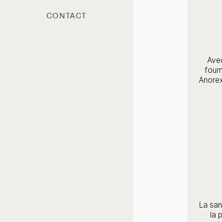
CONTACT
Ave
fourn
Anorex
La sa
la 